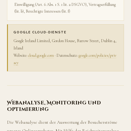
Einwilligung (Art. 6 Abs. 1 S. 1 lit. a DSGVO), Vertragserfüllung
(lit. b), Berechtigte Interessen (lit. f)
GOOGLE CLOUD-DIENSTE
Google Ireland Limited, Gordon House, Barrow Street, Dublin 4,
Irland
Website:
cloud.google.com
· Datenschutz:
google.com/policies/priv
acy
Webanalyse, Monitoring und
Optimierung
Die Webanalyse dient der Auswertung der Besucherströme
unseres Onlineangebotes. Mit Hilfe der Reichweitenanalyse