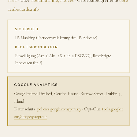
es.eu
· USA:
aboutads.info/choices
· Gebietsübergreifend:
opto
ut.aboutads.info
SICHERHEIT
IP-Masking (Pseudonymisierung der IP-Adresse)
RECHTSGRUNDLAGEN
Einwilligung (Art. 6 Abs. 1 S. 1 lit. a DSGVO), Berechtigte
Interessen (lit. f)
GOOGLE ANALYTICS
Google Ireland Limited, Gordon House, Barrow Street, Dublin 4,
Irland
Datenschutz:
policies.google.com/privacy
· Opt-Out:
tools.google.c
om/dlpage/gaoptout