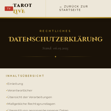
Tarot
← ZURÜCK ZUR
TV
STARTSEITE
LIVE
RECHTLICHES
Datenschutzerklärung
Stand: 06.03.2025
✦
INHALTSÜBERSICHT
Einleitung
Verantwortlicher
Übersicht der Verarbeitungen
Maßgebliche Rechtsgrundlagen
Übermittlung personenbezogener Daten